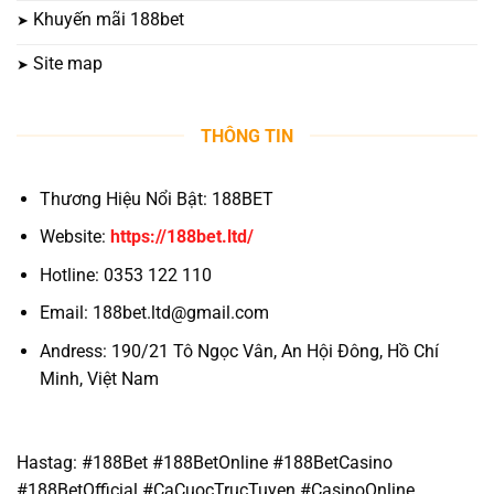
Khuyến mãi 188bet
Site map
THÔNG TIN
Thương Hiệu Nổi Bật: 188BET
Website:
https://188bet.ltd/
Hotline: 0353 122 110
Email:
188bet.ltd@gmail.com
Andress: 190/21 Tô Ngọc Vân, An Hội Đông, Hồ Chí
Minh, Việt Nam
Hastag: #188Bet #188BetOnline #188BetCasino
#188BetOfficial #CaCuocTrucTuyen #CasinoOnline