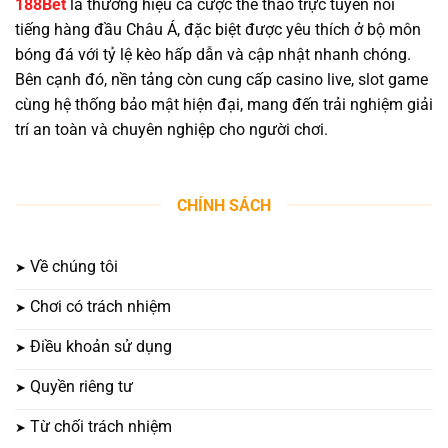
188Bet
là thương hiệu cá cược thể thao trực tuyến nổi
tiếng hàng đầu Châu Á, đặc biệt được yêu thích ở bộ môn
bóng đá với tỷ lệ kèo hấp dẫn và cập nhật nhanh chóng.
Bên cạnh đó, nền tảng còn cung cấp casino live, slot game
cùng hệ thống bảo mật hiện đại, mang đến trải nghiệm giải
trí an toàn và chuyên nghiệp cho người chơi.
CHÍNH SÁCH
Về chúng tôi
Chơi có trách nhiệm
Điều khoản sử dụng
Quyền riêng tư
Từ chối trách nhiệm