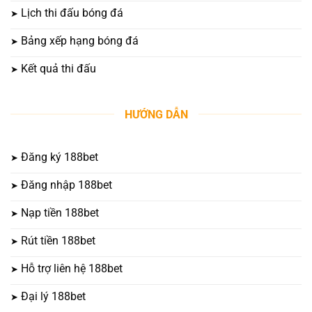
Lịch thi đấu bóng đá
Bảng xếp hạng bóng đá
Kết quả thi đấu
HƯỚNG DẪN
Đăng ký 188bet
Đăng nhập 188bet
Nạp tiền 188bet
Rút tiền 188bet
Hỗ trợ liên hệ 188bet
Đại lý 188bet