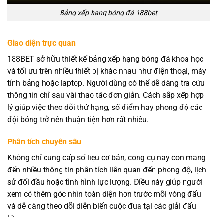
Bảng xếp hạng bóng đá 188bet
Giao diện trực quan
188BET sở hữu thiết kế bảng xếp hạng bóng đá khoa học
và tối ưu trên nhiều thiết bị khác nhau như điện thoại, máy
tính bảng hoặc laptop. Người dùng có thể dễ dàng tra cứu
thông tin chỉ sau vài thao tác đơn giản. Cách sắp xếp hợp
lý giúp việc theo dõi thứ hạng, số điểm hay phong độ các
đội bóng trở nên thuận tiện hơn rất nhiều.
Phân tích chuyên sâu
Không chỉ cung cấp số liệu cơ bản, công cụ này còn mang
đến nhiều thông tin phân tích liên quan đến phong độ, lịch
sử đối đầu hoặc tình hình lực lượng. Điều này giúp người
xem có thêm góc nhìn toàn diện hơn trước mỗi vòng đấu
và dễ dàng theo dõi diễn biến cuộc đua tại các giải đấu