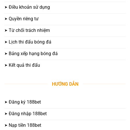
Điều khoản sử dụng
Quyền riêng tư
Từ chối trách nhiệm
Lịch thi đấu bóng đá
Bảng xếp hạng bóng đá
Kết quả thi đấu
HƯỚNG DẪN
Đăng ký 188bet
Đăng nhập 188bet
Nạp tiền 188bet