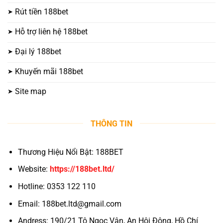
Rút tiền 188bet
Hỗ trợ liên hệ 188bet
Đại lý 188bet
Khuyến mãi 188bet
Site map
THÔNG TIN
Thương Hiệu Nổi Bật: 188BET
Website:
https://188bet.ltd/
Hotline: 0353 122 110
Email:
188bet.ltd@gmail.com
Andress: 190/21 Tô Ngọc Vân, An Hội Đông, Hồ Chí