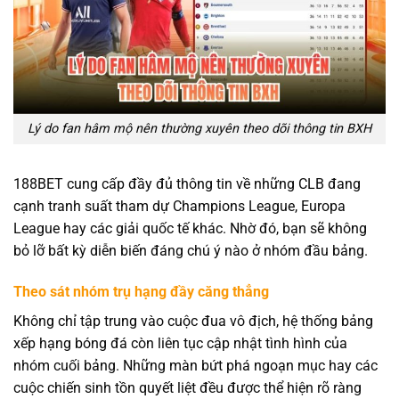
Lý do fan hâm mộ nên thường xuyên theo dõi thông tin BXH
188BET cung cấp đầy đủ thông tin về những CLB đang
cạnh tranh suất tham dự Champions League, Europa
League hay các giải quốc tế khác. Nhờ đó, bạn sẽ không
bỏ lỡ bất kỳ diễn biến đáng chú ý nào ở nhóm đầu bảng.
Theo sát nhóm trụ hạng đầy căng thẳng
Không chỉ tập trung vào cuộc đua vô địch, hệ thống bảng
xếp hạng bóng đá còn liên tục cập nhật tình hình của
nhóm cuối bảng. Những màn bứt phá ngoạn mục hay các
cuộc chiến sinh tồn quyết liệt đều được thể hiện rõ ràng