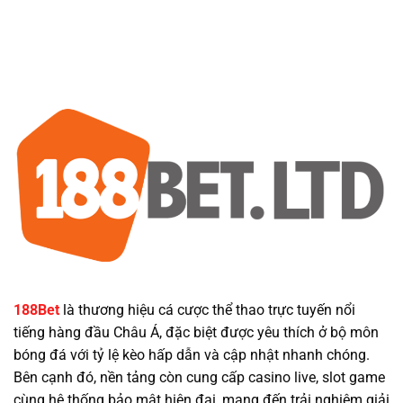
188Bet
là thương hiệu cá cược thể thao trực tuyến nổi
tiếng hàng đầu Châu Á, đặc biệt được yêu thích ở bộ môn
bóng đá với tỷ lệ kèo hấp dẫn và cập nhật nhanh chóng.
Bên cạnh đó, nền tảng còn cung cấp casino live, slot game
cùng hệ thống bảo mật hiện đại, mang đến trải nghiệm giải