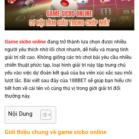
Game sicbo online
đang trở thành lựa chọn được nhiều
người yêu thích nhờ lối chơi nhanh, dễ hiểu và mang tính
giải trí rất cao. Không giống các trò chơi bài yêu cầu nhiều
chiến thuật phức tạp, loại hình giải trí này tập trung chủ
yếu vào việc dự đoán kết quả của ba viên xúc xắc sau mỗi
lượt lắc. Bài viết sau đây của 188BET sẽ giúp bạn hiểu chi
tiết hơn về cái tên vô cùng thú vị trong giới giải trí đổi
thưởng này.
Nội Dung
Giới thiệu chung về game sicbo online