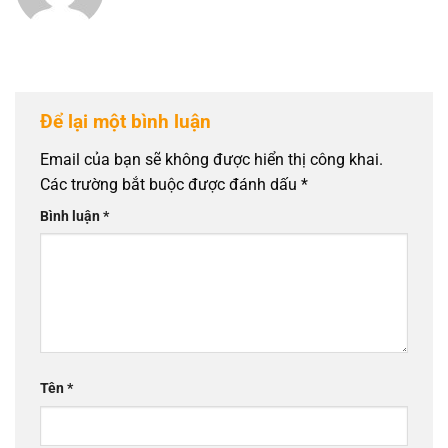
Để lại một bình luận
Email của bạn sẽ không được hiển thị công khai.
Các trường bắt buộc được đánh dấu
*
Bình luận
*
Tên
*