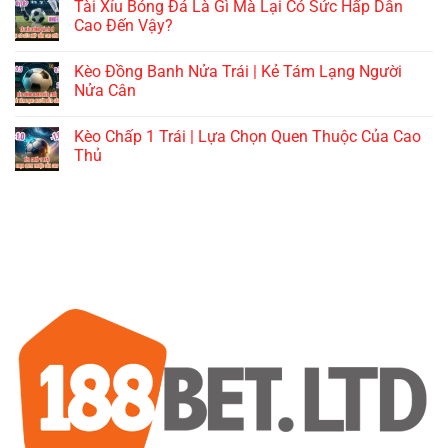
Tài Xỉu Bóng Đá Là Gì Mà Lại Có Sức Hấp Dẫn
Cao Đến Vậy?
Kèo Đồng Banh Nửa Trái | Kẻ Tám Lạng Người
Nửa Cân
Kèo Chấp 1 Trái | Lựa Chọn Quen Thuộc Của Cao
Thủ