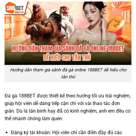
Hướng dẫn tham gia sảnh đá gà online 188BET dễ hiểu cho
tân thủ
Đá gà 188BET được thiết kế theo hướng tối ưu trải nghiệm,
giúp hội viên dễ dàng tiếp cận chỉ với vài thao tác đơn
giản. Dù là tân binh hay đã có kinh nghiệm, anh em đều có
thể nhanh chóng làm quen:
Đăng ký tài khoản: Hội viên chỉ cần điền đầy đủ các