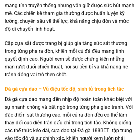
mang tính truyền thống nhưng vẫn giữ được sức hút mạnh
mẽ. Các chiến kê tham gia thường được huấn luyện kỹ
lưỡng, chuyên sâu về thể lực, khả năng chịu đòn và mức
độ di chuyển linh hoạt.
Cặp cựa sắt được trang bị giúp gia tăng sức sát thương
trong từng pha ra đòn, khiến mỗi cú đá đều mang tính
quyết định cao. Người xem sẽ được chứng kiến những
màn rượt đuổi chiến thuật, nơi sự bền bỉ và khả năng né
tránh đóng vai trò then chốt.
Đá gà cựa dao – Vũ điệu tốc độ, sinh tử trong tích tắc
Đá gà cựa dao mang đến nhịp độ hoàn toàn khác biệt với
sự nhanh chóng và bất ngờ trong từng pha giao tranh. Với
đặc điểm sát thương cao, mỗi cú ra đòn đều có thể làm
thay đổi cục diện trận đấu chỉ trong tích tắc. Không giống
các thể thức kéo dài, cựa dao tại Đá gà 188BET tập trung
vào tốc độ và sự chính xác, khiến người xem luôn phải