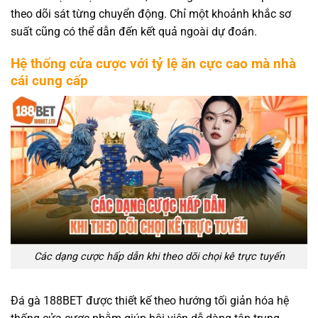
theo dõi sát từng chuyển động. Chỉ một khoảnh khắc sơ
suất cũng có thể dẫn đến kết quả ngoài dự đoán.
Hệ thống cửa cược với tỷ lệ ăn cực cao mà nhà
cái cung cấp
Các dạng cược hấp dẫn khi theo dõi chọi kê trực tuyến
Đá gà 188BET được thiết kế theo hướng tối giản hóa hệ