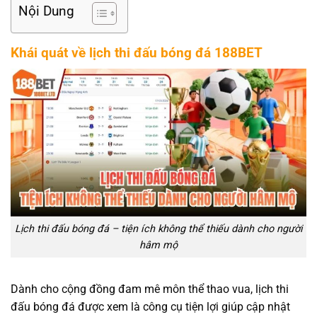
Nội Dung
Khái quát về lịch thi đấu bóng đá 188BET
Lịch thi đấu bóng đá – tiện ích không thể thiếu dành cho người
hâm mộ
Dành cho cộng đồng đam mê môn thể thao vua, lịch thi
đấu bóng đá được xem là công cụ tiện lợi giúp cập nhật