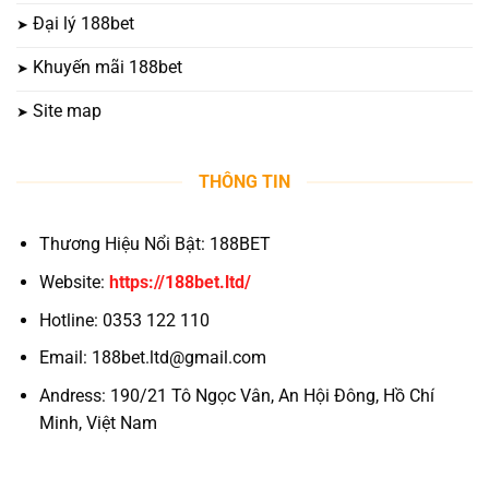
Đại lý 188bet
Khuyến mãi 188bet
Site map
THÔNG TIN
Thương Hiệu Nổi Bật: 188BET
Website:
https://188bet.ltd/
Hotline: 0353 122 110
Email:
188bet.ltd@gmail.com
Andress: 190/21 Tô Ngọc Vân, An Hội Đông, Hồ Chí
Minh, Việt Nam