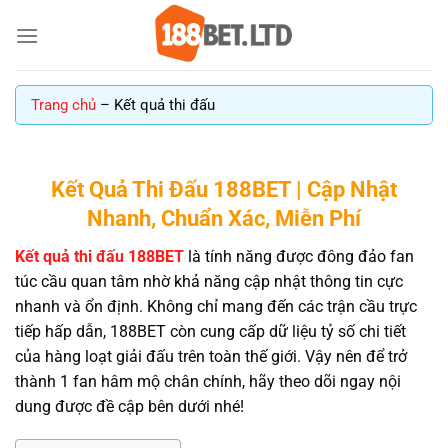
Chuyển
đến
nội
dung
Trang chủ
–
Kết quả thi đấu
Kết Quả Thi Đấu 188BET | Cập Nhật
Nhanh, Chuẩn Xác, Miễn Phí
Kết quả thi đấu 188BET
là tính năng được đông đảo fan
túc cầu quan tâm nhờ khả năng cập nhật thông tin cực
nhanh và ổn định. Không chỉ mang đến các trận cầu trực
tiếp hấp dẫn, 188BET còn cung cấp dữ liệu tỷ số chi tiết
của hàng loạt giải đấu trên toàn thế giới. Vậy nên để trở
thành 1 fan hâm mộ chân chính, hãy theo dõi ngay nội
dung được đề cập bên dưới nhé!