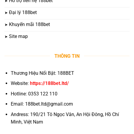
Hỗ trợ liên hệ 188bet
Đại lý 188bet
Khuyến mãi 188bet
Site map
THÔNG TIN
Thương Hiệu Nổi Bật: 188BET
Website:
https://188bet.ltd/
Hotline: 0353 122 110
Email:
188bet.ltd@gmail.com
Andress: 190/21 Tô Ngọc Vân, An Hội Đông, Hồ Chí
Minh, Việt Nam