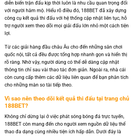
diễn biến trận đấu kịp thời luôn là nhu cầu quan trọng đối
với người hâm mộ. Hiểu rõ điều đó, 188BET đã xây dựng
công cụ kết quả thi đấu với hệ thống cập nhật liên tục, hỗ
trợ người xem theo dõi mọi giải đấu lớn nhỏ một cách tiện
lợi.
Từ các giải hàng đầu châu Âu cho đến những sân chơi
quốc nội, tất cả đều được tổng hợp nhanh gọn và hiển thị
rõ ràng. Nhờ vậy, người dùng có thể dễ dàng cập nhật
thông tin chỉ sau vài thao tác đơn giản. Ngoài ra, nhà cái
còn cung cấp thêm các dữ liệu liên quan để bạn phân tích
cho những màn so tài tiếp theo.
Vì sao nên theo dõi kết quả thi đấu tại trang chủ
188BET?
Không chỉ dừng lại ở việc phát sóng bóng đá trực tuyến,
188BET còn mang đến cho người xem nguồn dữ liệu thể
thao đa dạng cùng nhiều tiện ích hấp dẫn. Dưới đây là