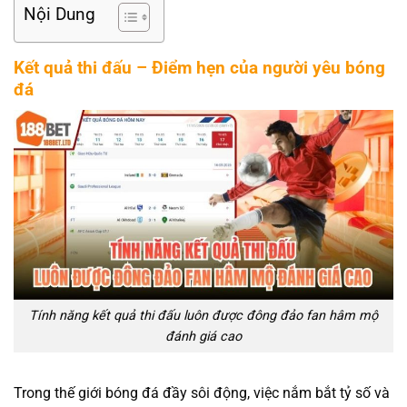
Nội Dung
Kết quả thi đấu – Điểm hẹn của người yêu bóng
đá
Tính năng kết quả thi đấu luôn được đông đảo fan hâm mộ
đánh giá cao
Trong thế giới bóng đá đầy sôi động, việc nắm bắt tỷ số và