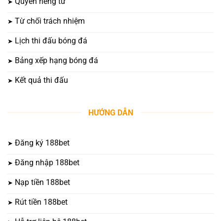
Quyền riêng tư
Từ chối trách nhiệm
Lịch thi đấu bóng đá
Bảng xếp hạng bóng đá
Kết quả thi đấu
HƯỚNG DẪN
Đăng ký 188bet
Đăng nhập 188bet
Nạp tiền 188bet
Rút tiền 188bet